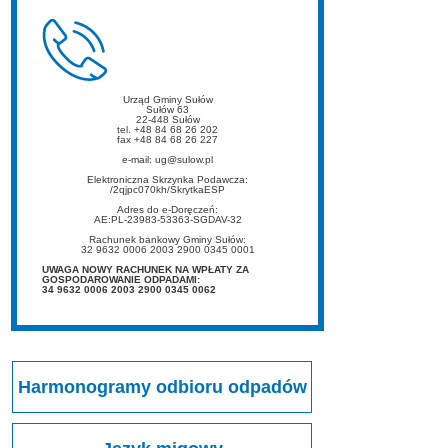
Urząd Gminy Sułów
Sułów 63
22-448 Sułów
tel. +48 84 68 26 202
fax +48 84 68 26 227
e-mail: ug@sulow.pl
Elektroniczna Skrzynka Podawcza:
/2qjpc070kh/SkrytkaESP
Adres do e-Doręczeń:
AE:PL-23983-53363-SGDAV-32
Rachunek bankowy Gminy Sułów:
32 9632 0006 2003 2900 0345 0001
UWAGA NOWY RACHUNEK NA WPŁATY ZA
GOSPODAROWANIE ODPADAMI:
34 9632 0006 2003 2900 0345 0062
Harmonogramy odbioru odpadów