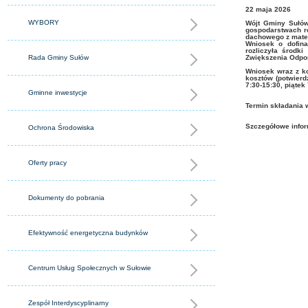
22
maja
2026
WYBORY
Wójt Gminy Sułów
gospodarstwach r
dachowego z mater
Wniosek o dofina
rozliczyła środk
Rada Gminy Sułów
Zwiększenia Odpo
Wniosek wraz z k
kosztów (potwierdz
7:30-15:30, piątek
Gminne inwestycje
Termin składania 
Szczegółowe infor
Ochrona Środowiska
Oferty pracy
Dokumenty do pobrania
Efektywność energetyczna budynków
Centrum Usług Społecznych w Sułowie
Zespół Interdyscyplinarny