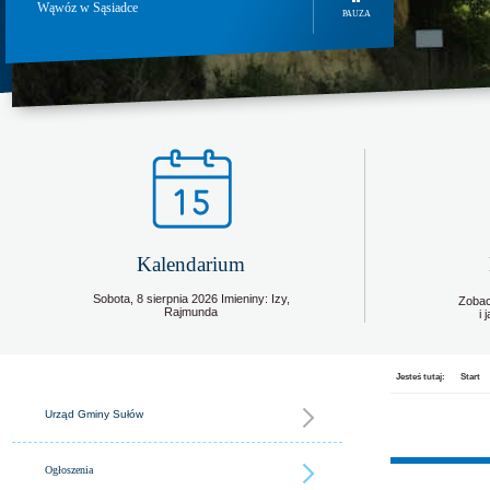
Wąwóz w Sąsiadce
PAUZA
Kalendarium
Sobota,
8
sierpnia
2026
Imieniny: Izy,
Zobac
Rajmunda
i
Jesteś tutaj:
Start
Urząd Gminy Sułów
Ogłoszenia